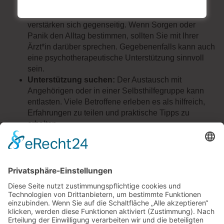
Erkrankung im Alltag besser bewältigen können.
Ängste ernst nehmen:
Atemnot und Angst
verstärken sich gegenseitig. Wenn Sorgen oder
Panik den Alltag bestimmen, sollten Sie mit Ihrer
Ärzt*in darüber sprechen. Gegebenenfalls kann auch
eine psychotherapeutische Unterstützung sinnvoll
sein.
Unterstützung suchen:
Der Austausch mit
Angehörigen oder in einer Selbsthilfegruppe kann
entlasten. Viele Betroffene erleben es als hilfreich,
Erfahrungen zu teilen und praktische Tipps zu
erhalten.
Keine Beruhigungsmittel einsetzen
Liegen neben der Dyspnoe auch depressive oder
Angststörungen vor, verordnet die Ärzt*in manchmal auch
eine medikamentöse Therapie, z. B. Antidepressiva.
Sedierende bzw. beruhigende Wirkstoffe sind ungeeignet,
da sie den Atemantrieb hemmen und eine Atemnot noch
verstärken können.