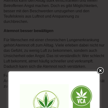
Atemnot kann den Alltag stark einschränken und vielen
Betroffenen Angst machen. Doch es gibt Möglichkeiten,
besser mit den Beschwerden umzugehen und den
Teufelskreis aus Luftnot und Anspannung zu
durchbrechen.
Atemnot besser bewältigen
Für Menschen mit einer chronischen Lungenerkrankung
gehört Atemnot oft zum Alltag. Viele erleben dabei nicht nur
das Gefühl, zu wenig Luft zu bekommen, sondern auch
Unsicherheit oder Angst. Das ist verständlich: Wer schlecht
Luft bekommt, atmet häufig schneller und verkrampft.
Dadurch kann sich die Atemnot noch verstärken.
Folgende Strategien helfen gegen den Teufelskreis von
Angst und Atemnot und tragen dazu bei, die Lebensqualität
zu verbessern:
Ruhe bewahren:
Auch wenn es schwerfällt –
versuchen Sie, nicht in Panik zu geraten.
Verkrampftes Atmen erhöht die Anspannung und