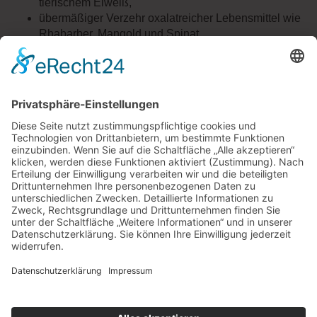
tierischem Eiweiß,
übermäßiger Verzehr oxalatreicher Lebensmittel wie
Rhabarber, Mangold und Spinat
übermäßige Kalziumzufuhr (z. B. durch
Nahrungsergänzungsmittel oder kalziumreiche
Mineralwässer),
Einnahme von Entwässerungsmitteln.
Kommt es immer wieder zu Nieren- oder Harnleitersteinen,
muss dies gründlich untersucht werden. Denn manchmal
steckt dahinter auch eine angeborene
Stoffwechselerkrankung.
Quelle:
Deutsche Gesellschaft für Nephrologie
« zurück zur Übersicht
APOTHEKE SCHÖNE AUSSICHT
APOTHEKE AM LICHTENTURM