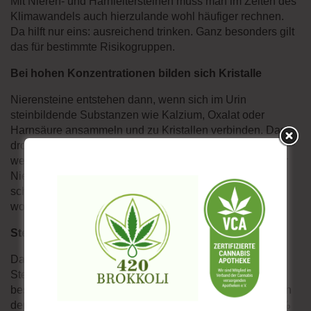
Mit Nieren- und Harnleitersteinen muss man im Zeiten des
Klimawandels auch hierzulande wohl häufiger rechnen.
Da hilft nur eins: ausreichend trinken. Ganz besonders gilt
das für bestimmte Risikogruppen.
Bei hohen Konzentrationen bilden sich Kristalle
Nierensteine entstehen dann, wenn sich im Urin
steinbildende Substanzen wie Kalzium, Oxalat oder
Harnsäure ansammeln und zu Kristallen verbinden. Das
droht vor allem, wenn der Urin sehr konzentriert ist, also
wenig Flüssigkeit enthält. Deshalb ist ein Risikofaktor für
Nieren- und Harnleitersteine auch die Hitze: Wer viel
schwitzt und wenig trinkt, produziert zu wenig Urin,
wodurch sich die Steinbildner ansammeln können.
Steingürtel dehnt sich nach Norden aus
Dass das keine bloße Theorie ist, zeigt der sogenannte
Steingürtel auf der Weltkarte: Dabei handelt es sich um
besonders heiße Gebiete am Äquator sowie im Südosten
der USA und Teile Südostasiens. Dort sind mehr als 10%