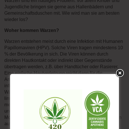
Warzen sind ein häufiges Problem. Vor allem Kinder und
Jugendliche bringen sie gerne aus Hallenbädern und
Gemeinschaftsduschen mit. Wie wird man sie am besten
wieder los?
Woher kommen Warzen?
Warzen entstehen meist durch eine Infektion mit Humanen
Papillomaviren (HPV). Solche Viren tragen mindestens 10
% der Bevölkerung in sich. Die Viren können durch
direkten Hautkontakt oder indirekt über Gegenstände
übertragen werden, z.B. über Handtücher oder Rasierer.
Eine einfache Hautverletzung reicht dann für die
Ansteckung aus. Nach 1-3 Monaten bildet sich an der
infizierten Hautstelle eine verhornte Hautwucherung, die
Warze. Diese gibt es in verschiedenen Formen: rund,
linsenförmig flach oder gar spitz hervortretend. In den
meisten Fällen gewinnt das Immunsystem die Oberhand
und die Warzen heilen innerhalb von Wochen oder
Monaten von selbst ab. Wer nicht darauf warten will, kann
auf verschiedene Methoden zurückgreifen.