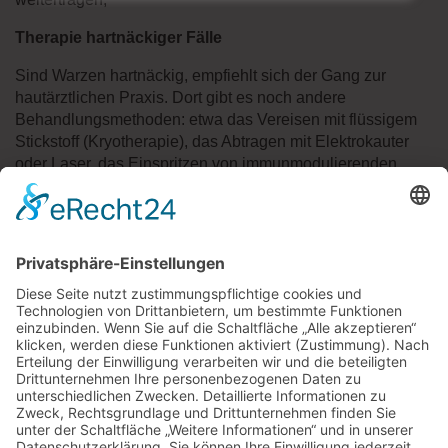
Therapie hartnäckiger Fälle
Sind Warzen hartnäckig, empfiehlt sich der Gang zur
hautärztlichen Praxis. Dort gibt es noch andere
Behandlungsmethoden: etwa das Vereisen mit flüssigem
Stickstoff (Kryotherapie), das Abtragen mit Elektrokauter
oder Laser, das Einspritzen von immunmodulierenden
Medikamenten in die Warze oder die photodynamische
Therapie. Bei letzterer wird bei der Lichtbehandlung ein
vorher gespritzte Medikament aktiviert. Es werden nicht
alle Therapien von der gesetzlichen Krankenkasse bezahlt
– aber meist sind sie auch nicht nötig.
Quellen:
Ärztezeitung
gesundheitsinformation.de
Fachinformation Clabin plus