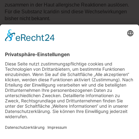
zusammen in der Haut allergische Reaktionen auslösen.
Für die Substanz Icaridin sind diese Wechselwirkungen
bisher nicht bekannt.
Duftmantel wird angegriffen
DEET und Icaridin wirken beide wie ein Duftmantel, der
Insekten fernhält. Diese Wirkung kann durch
wohlriechende Sonnencremes vermindert werden. Wer
den duftenden Mückenschutzmantel nicht beeinträchtigen
möchte, sollte daher auf parfüm- und zusatzfreie
Sonnenkosmetik und Hautpflegeprodukte setzen. Beratung
dazu gibt´s in der Apotheke.
Quelle:
ptaheute
« zurück zur Übersicht
APOTHEKE SCHÖNE AUSSICHT