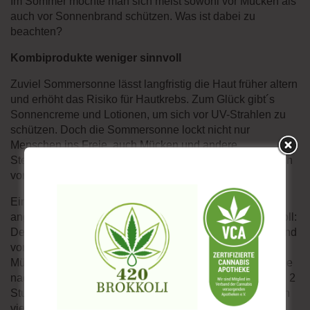
Im Sommer möchte man sich meist sowohl vor Mücken als
auch vor Sonnenbrand schützen. Was ist dabei zu
beachten?
Kombiprodukte weniger sinnvoll
Zuviel Sommersonne lässt langfristig die Haut früher altern
und erhöht das Risiko für Hautkrebs. Zum Glück gibt´s
Sonnencreme und Lotionen, um sich vor UV-Strahlen zu
schützen. Doch die Sommersonne lockt nicht nur
Menschen ins Freie, auch Mücken und andere
Stechinsekten haben Hochkonjunktur. Wie kann man sich
vor Sonne und Mücken gleichzeitig schützen?
Eine Möglichkeit sind Kombiprodukte, die im Handel
angeboten werden. Doch sie sind nicht unbedingt sinnvoll:
Denn meist muss der Sonnenschutz viel großflächiger und
vor allem häufiger aufgetragen werden als ein
Mückenschutzmittel. Während es bei der Sonnencreme je
nach Hauttyp und Lichtschutzfaktor allerspätestens nach 2
Stunden Zeit wird zum Nachcremen, wirken Repellentien
vier bis sechs Stunden.