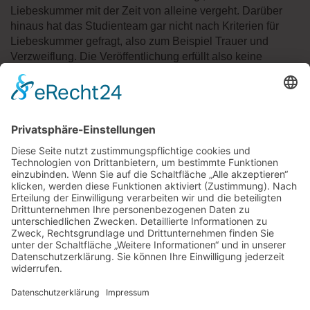
Liebeskummer mit der Zeit von alleine vergeht. Darüber
hinaus hat das Studienteam gar nicht nach Kriterien für
Liebeskummer gefragt, also zum Beispiel Trauer und
Verzweiflung. Die Veröffentlichung erfüllt also keine
wissenschaftlichen Standards.
Auch wenn eine Pille gegen Liebeskummer eine
verlockende Vorstellung ist: Ein glaubhafter Wirknachweis
steht aus. Wer es trotzdem versuchen möchte, sollte
zudem wissen, dass die Einnahme von 5-HTP auch
Nebenwirkungen wie Übelkeit, Erbrechen und Durchfall
hervorrufen kann.
Quellen:
medizin-transparent.at
« zurück zur Übersicht
APOTHEKE SCHÖNE AUSSICHT