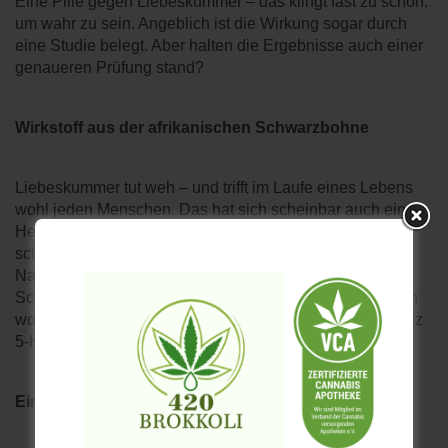
Eine Pille gegen Liebeskummer – das klingt fast zu schön,
um wahr zu sein. Angeblich ist die Wirkung sogar durch
eine Studie belegt. Aber halten die Ergebnisse auch einer
genaueren Prüfung stand?
Wirkstoff aus der afrikanischen Schwarzbohne
Liebeskummer tut weh – und trifft im Laufe eines Lebens
wohl jeden Menschen. Das hat sich scheinbar auch ein
Hersteller gedacht und versucht, eine Pille gegen die
schmerzlichen Gefühle zu entwickeln. Grundlage für das
Nahrungsergänzungsmittel ist die afrikanischen
Schwarzbohne (Griffonia simplicifolia). Zu Nutze machen
wollten sich die Hersteller die darin enthaltende Substanz
5-Hydroxytryptophan – abgekürzt 5-HTP.
Einsatz als Antidepressivum?